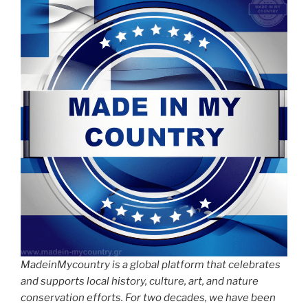
o
n
g
m
Li
o
er
n
k
k
MadeinMycountry is a global platform that celebrates
and supports local history, culture, art, and nature
conservation efforts. For two decades, we have been