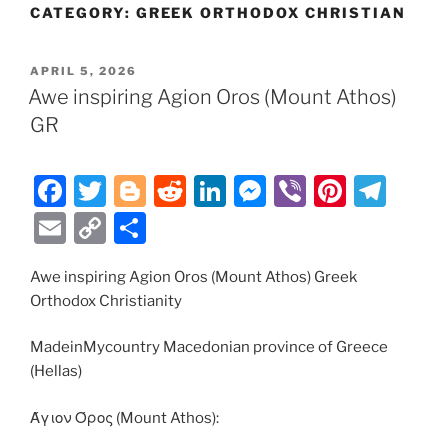
CATEGORY:
GREEK ORTHODOX CHRISTIAN
POSTED
APRIL 5, 2026
ON
Awe inspiring Agion Oros (Mount Athos)
GR
F
T
Bl
R
Li
M
Vi
Pi
T
a
w
o
e
n
e
b
nt
el
E
C
S
c
itt
g
d
k
ss
er
er
e
m
o
h
e
er
g
di
e
e
e
gr
Awe inspiring Agion Oros (Mount Athos) Greek
ai
p
ar
Orthodox Christianity
b
er
t
dI
n
st
a
l
y
e
o
n
g
m
Li
MadeinMycountry Macedonian province of Greece
(Hellas)
o
er
n
k
k
Άγιον Όρος (Mount Athos):