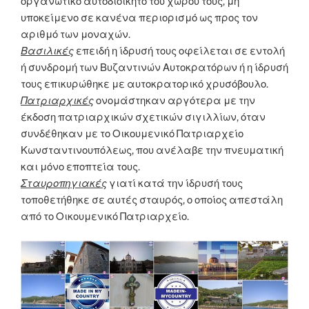
οργανωτικό αυτοδιοίκητο του χώρου τους, μη
υποκείμενο σε κανένα περιορισμό ως προς τον
αριθμό των μοναχών.
Βασιλικές
επειδή η ίδρυσή τους οφείλεται σε εντολή
ή συνδρομή των Βυζαντινών Αυτοκρατόρων ή η ίδρυσή
τους επικυρώθηκε με αυτοκρατορικό χρυσόβουλο.
Πατριαρχικές
ονομάστηκαν αργότερα με την
έκδοση πατριαρχικών σχετικών σιγιλλίων, όταν
συνδέθηκαν με το Οικουμενικό Πατριαρχείο
Κωνσταντινουπόλεως, που ανέλαβε την πνευματική
και μόνο εποπτεία τους.
Σταυροπηγιακές
γιατί κατά την ίδρυσή τους
τοποθετήθηκε σε αυτές σταυρός, ο οποίος απεστάλη
από το Οικουμενικό Πατριαρχείο.