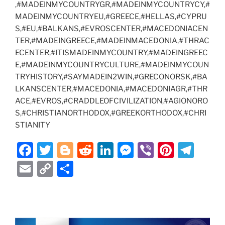
,#MADEINMYCOUNTRYGR,#MADEINMYCOUNTRYCY,#
MADEINMYCOUNTRYEU,#GREECE,#HELLAS,#CYPRU
S,#EU,#BALKANS,#EVROSCENTER,#MACEDONIACEN
TER,#MADEINGREECE,#MADEINMACEDONIA,#THRAC
ECENTER,#ITISMADEINMYCOUNTRY,#MADEINGREEC
E,#MADEINMYCOUNTRYCULTURE,#MADEINMYCOUN
TRYHISTORY,#SAYMADEIN2WIN,#GRECONORSK,#BA
LKANSCENTER,#MACEDONIA,#MACEDONIAGR,#THR
ACE,#EVROS,#CRADDLEOFCIVILIZATION,#AGIONORO
S,#CHRISTIANORTHODOX,#GREEKORTHODOX,#CHRI
STIANITY
F
T
Bl
R
Li
M
Vi
Pi
T
a
w
o
e
n
e
b
nt
el
E
C
S
c
itt
g
d
k
ss
er
er
e
m
o
h
e
er
g
di
e
e
e
gr
ai
p
ar
b
er
t
dI
n
st
a
l
y
e