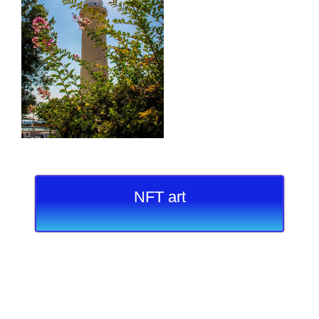
NFT art