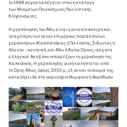
το 1988 συγκαταλέγεται στον κατάλογο
των Μνημείων Παγκόσμιας Πολιτιστικής
Κληρονομιάς.
Η χερσόνησος του Άθω είναι η ανατολικότερη και
τραχύτερη των τριών επιμέρους παράλληλων
χερσονήσων (Κασσάνδρας ή Παλλήνης, Σιθωνίας ή
Λόγγου – κεντρική, και Άθω ή Αγίου Όρους, αρχαία
ελληνικά: Ακτή) που απαρτίζουν τη χερσόνησο της
Χαλκιδικής. Η χερσόνησος αυτή καλύπτεται από
το Όρος Άθως, ύψους 2033 μ., εξ ου και το όνομά της,
καταλήγει δε στο ακρωτήριο Νυμφαίο ή Ακρόθωον.