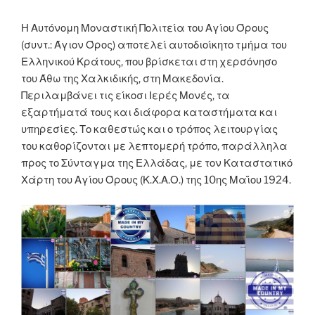
Η Αυτόνομη Μοναστική Πολιτεία του Αγίου Όρους
(συντ.: Άγιον Όρος) αποτελεί αυτοδιοίκητο τμήμα του
Ελληνικού Κράτους, που βρίσκεται στη χερσόνησο
του Άθω της Χαλκιδικής, στη Μακεδονία.
Περιλαμβάνει τις είκοσι Ιερές Μονές, τα
εξαρτήματά τους και διάφορα καταστήματα και
υπηρεσίες. Το καθεστώς και ο τρόπος λειτουργίας
του καθορίζονται με λεπτομερή τρόπο, παράλληλα
προς το Σύνταγμα της Ελλάδας, με τον Καταστατικό
Χάρτη του Αγίου Όρους (Κ.Χ.Α.Ο.) της 10ης Μαΐου 1924.