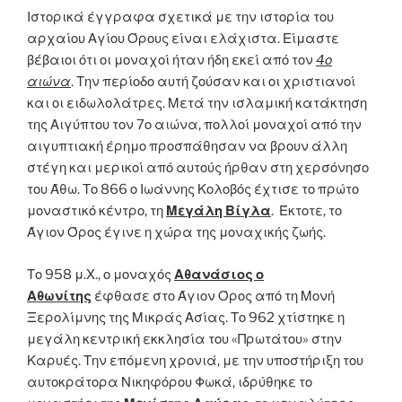
Ιστορικά έγγραφα σχετικά με την ιστορία του
αρχαίου Αγίου Όρους είναι ελάχιστα. Είμαστε
βέβαιοι ότι οι μοναχοί ήταν ήδη εκεί από τον
4ο
αιώνα
. Την περίοδο αυτή ζούσαν και οι χριστιανοί
και οι ειδωλολάτρες. Μετά την ισλαμική κατάκτηση
της Αιγύπτου τον 7ο αιώνα, πολλοί μοναχοί από την
αιγυπτιακή έρημο προσπάθησαν να βρουν άλλη
στέγη και μερικοί από αυτούς ήρθαν στη χερσόνησο
του Άθω. Το 866 ο Ιωάννης Κολοβός έχτισε το πρώτο
μοναστικό κέντρο, τη
Μεγάλη Βίγλα
. Έκτοτε, το
Άγιον Όρος έγινε η χώρα της μοναχικής ζωής.
Το 958 μ.Χ., ο μοναχός
Αθανάσιος ο
Αθωνίτης
έφθασε στο Άγιον Όρος από τη Μονή
Ξερολίμνης της Μικράς Ασίας. Το 962 χτίστηκε η
μεγάλη κεντρική εκκλησία του «Πρωτάτου» στην
Καρυές. Την επόμενη χρονιά, με την υποστήριξη του
αυτοκράτορα Νικηφόρου Φωκά, ιδρύθηκε το