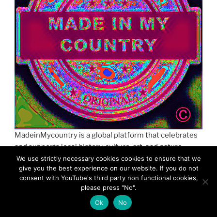
MadeinMycountry is a global platform that celebrates
and supports local history, culture, art, and nature
conservation efforts.
We use strictly necessary cookies cookies to ensure that we
give you the best experience on our website. If you do not
consent with YouTube's third party non functional cookies,
please press "No".
Ok
No
MadeinMycountry