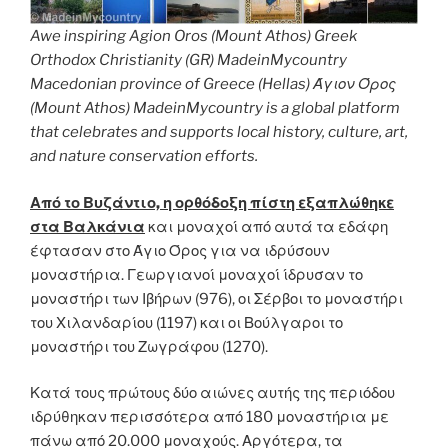
Awe inspiring Agion Oros (Mount Athos) Greek
Orthodox Christianity (GR) MadeinMycountry
Macedonian province of Greece (Hellas) Άγιον Όρος
(Mount Athos) MadeinMycountry is a global platform
that celebrates and supports local history, culture, art,
and nature conservation efforts.
Από το Βυζάντιο, η ορθόδοξη πίστη εξαπλώθηκε
στα Βαλκάνια
και μοναχοί από αυτά τα εδάφη
έφτασαν στο Άγιο Όρος για να ιδρύσουν
μοναστήρια. Γεωργιανοί μοναχοί ίδρυσαν το
μοναστήρι των Ιβήρων (976), οι Σέρβοι το μοναστήρι
του Χιλανδαρίου (1197) και οι Βούλγαροι το
μοναστήρι του Ζωγράφου (1270).
Κατά τους πρώτους δύο αιώνες αυτής της περιόδου
ιδρύθηκαν περισσότερα από 180 μοναστήρια με
πάνω από 20.000 μοναχούς. Αργότερα, τα