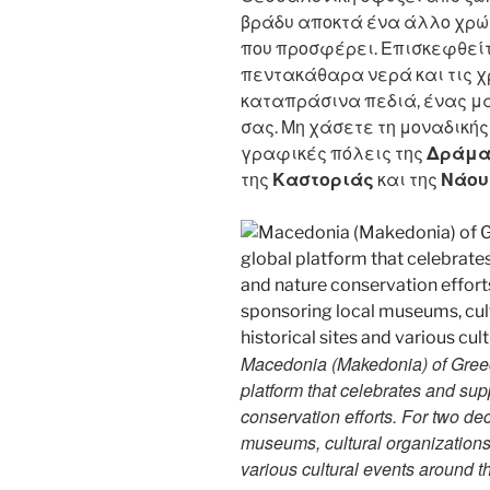
βράδυ αποκτά ένα άλλο χρώμ
που προσφέρει. Επισκεφθείτ
πεντακάθαρα νερά και τις χ
καταπράσινα πεδιά, ένας μα
σας. Μη χάσετε τη μοναδική
γραφικές πόλεις της
Δράμ
της
Καστοριάς
και της
Νάου
Macedonia (Makedonia) of Greec
platform that celebrates and suppo
conservation efforts. For two d
museums, cultural organizations, 
various cultural events around t