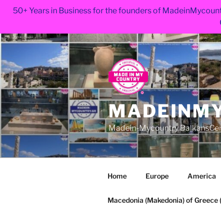
50+ Years in Business for the founders of MadeinMycount
Skip
to
content
MADEINMY
Madein-Mycountry BalkansCe
Home
Europe
America
Macedonia (Makedonia) of Greece (