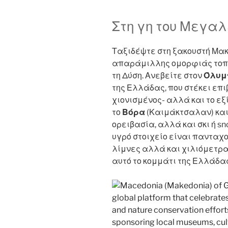
o
n
o
Στη γη του Μεγα
k
Ταξιδέψτε στη ξακουστή Μακ
απαράμιλλης ομορφιάς τοπία
τη Δύση. Ανεβείτε στον
Όλυμ
της Ελλάδας, που στέκει επι
χιονισμένος- αλλά και το εξ
το
Βόρα
(Καιμάκτσαλαν) και
ορειβασία, αλλά και σκι ή s
υγρό στοιχείο είναι πανταχ
λίμνες αλλά και χιλιόμετρ
αυτό το κομμάτι της Ελλάδας