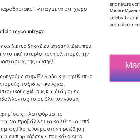
 παραδοσιακο, “Φτιαγμενο στη χωρα
MadeinMycountr
celebrates and s
and nature cons
adein-mycountry.gr
 ενα δικτυο δεκαδων ιστοσελιδων που
ν τοπική ιστορία, τον πολιτισμό, την
προστασιας της φύσης!
Mad
 χορηγούμε στην Ελλαδα και την Κυπρο
νισμούς, ταξιδιωτικούς και
 ιστορικούς χώρους και διάφορες
οβαλλοντας τα σε όλο τον κόσμο!
αφημίσεις πλατφόρμα, το
ται να προβάλλει τα καλύτερα από
σμιως. Πιστεύουμε στην προώθηση
αι των παραδόσεων που κάνουν το