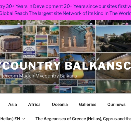
ry 30+ Years in Development 20+ Years since our sites first
Global Reach The largest site Network of its kind In The Worl
COUNTRY BALKANS
nter.com MadeinMycountry Balkans
Asia
Africa
Oceania
Galleries
Our news
Hellas) EN
The Aegean sea of Greece (Hellas), Cyprus and the