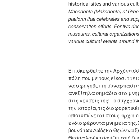
Macedonia (Makedonia) of Greec
platform that celebrates and suppo
conservation efforts. For two d
museums, cultural organizations, 
various cultural events around t
Επισκεφθείτε την Αρχόντισσ
πόλη που με τους είκοσι τρει
να αφηγηθεί τη συναρπαστικ
ανεξίτηλα σημάδια στα μνημ
στις γεύσεις της! Το σύγχρο
την ιστορία, τις διαφορετικέ
αποτυπώνεται στους αρχαιολ
ενδιαφέροντα μνημεία της. 
βουνό των Δώδεκα Θεών να ξ
Θεσσαλονίκη σφύζει από ζωή 