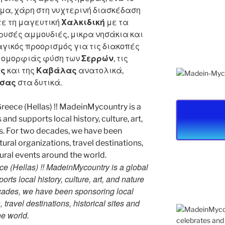
α, χάρη στη νυχτερινή διασκέδαση
ε τη μαγευτική
Χαλκιδική
με τα
ρυσές αμμουδιές, μικρα νησάκια και
γικός προορισμός για τις διακοπές
ς ομορφιάς φύση των
Σερρών
, τις
ας
και της
Καβάλας
ανατολικά,
σας
στα δυτικά.
e (Hellas) !! MadeinMycountry is a global
rts local history, culture, art, and nature
ecades, we have been sponsoring local
travel destinations, historical sites and
he world.