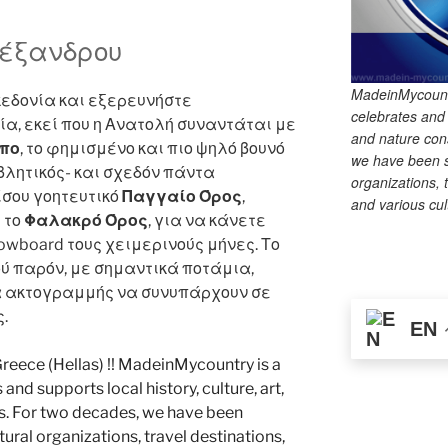
g
m
n
er
k
λέξανδρου
MadeinMycountry
εδονία και εξερευνήστε
celebrates and s
, εκεί που η Ανατολή συναντάται με
and nature cons
πο
, το φημισμένο και πιο ψηλό βουνό
we have been s
βλητικός- και σχεδόν πάντα
organizations, t
ίσου γοητευτικό
Παγγαίο Όρος
,
and various cul
 το
Φαλακρό Όρος
, για να κάνετε
nowboard τους χειμερινούς μήνες. Το
ού παρόν, με σημαντικά ποτάμια,
α ακτογραμμής να συνυπάρχουν σε
.
EN