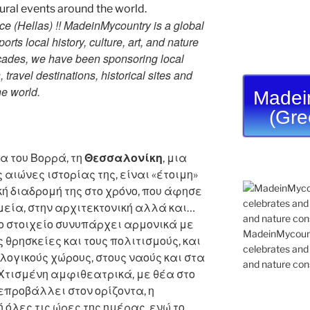
e (Hellas) !! MadeinMycountry is a global
rts local history, culture, art, and nature
ecades, we have been sponsoring local
travel destinations, historical sites and
he world.
Madei
(Gre
α του Βορρά, τη
Θεσσαλονίκη
, μια
ς αιώνες ιστορίας της, είναι «έτοιμη»
ή διαδρομή της στο χρόνο, που άφησε
εία, στην αρχιτεκτονική αλλά και…
νο στοιχείο συνυπάρχει αρμονικά με
MadeinMycountr
ς θρησκείες και τους πολιτισμούς, και
celebrates and s
ογικούς χώρους, στους ναούς και στα
and nature cons
Χτισμένη αμφιθεατρικά, με θέα στο
επροβάλλει στον ορίζοντα, η
όλες τις ώρες της ημέρας, ενώ το