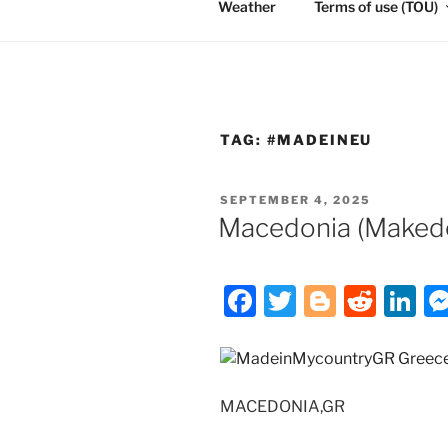
Weather
Terms of use (TOU)
TAG:
#MADEINEU
POSTED
SEPTEMBER 4, 2025
ON
Macedonia (Makedon
F
T
Bl
R
Li
a
w
o
e
n
c
itt
g
d
k
e
er
g
di
e
MACEDONIA,GR
b
er
t
dI