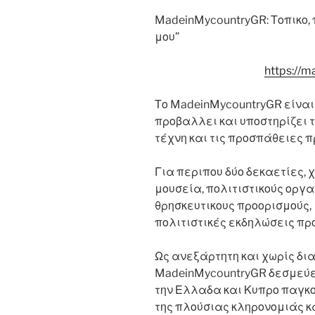
MadeinMycountryGR: Τοπικο,
μου”
https://m
Το MadeinMycountryGR είναι
προβαλλει και υποστηρίζει τη
τέχνη και τις προσπάθειες 
Για περιπου δύο δεκαετίες,
μουσεία, πολιτιστικούς οργα
θρησκευτικους προορισμούς,
πολιτιστικές εκδηλώσεις πρ
Ως ανεξάρτητη και χωρίς δι
MadeinMycountryGR δεσμεύε
την Ελλαδα και Κυπρο παγκο
της πλούσιας κληρονομιάς κ