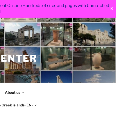
 went On Line Hundreds of sites and pages with Unmatched
✕
d
CENTER
About us
 Greek islands (EN)