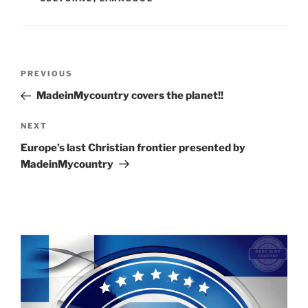
Post
Previous
PREVIOUS
navigation
Post
MadeinMycountry covers the planet!!
Next
NEXT
Post
Europe’s last Christian frontier presented by
MadeinMycountry