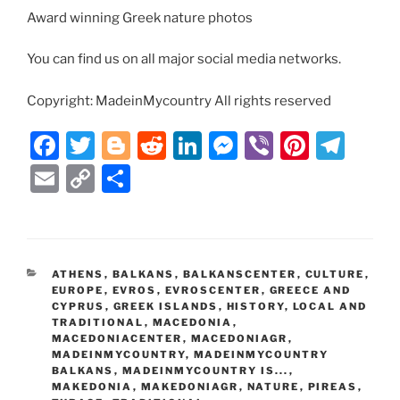
Award winning Greek nature photos
You can find us on all major social media networks.
Copyright: MadeinMycountry All rights reserved
F
T
Bl
R
Li
M
Vi
Pi
T
a
w
o
e
n
e
b
nt
el
E
C
S
c
itt
g
d
k
ss
er
er
e
m
o
h
e
er
g
di
e
e
e
gr
ai
p
ar
b
er
t
dI
n
st
a
l
y
e
CATEGORIES
ATHENS
,
BALKANS
,
BALKANSCENTER
,
CULTURE
,
o
n
g
m
Li
EUROPE
,
EVROS
,
EVROSCENTER
,
GREECE AND
o
er
CYPRUS
,
GREEK ISLANDS
,
HISTORY
,
LOCAL AND
n
TRADITIONAL
,
MACEDONIA
,
k
MACEDONIACENTER
k
,
MACEDONIAGR
,
MADEINMYCOUNTRY
,
MADEINMYCOUNTRY
BALKANS
,
MADEINMYCOUNTRY IS...
,
MAKEDONIA
,
MAKEDONIAGR
,
NATURE
,
PIREAS
,