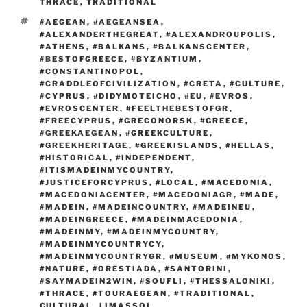
THRACE
,
TRADITIONAL
TAGS
#AEGEAN
,
#AEGEANSEA
,
#ALEXANDERTHEGREAT
,
#ALEXANDROUPOLIS
,
#ATHENS
,
#BALKANS
,
#BALKANSCENTER
,
#BESTOFGREECE
,
#BYZANTIUM
,
#CONSTANTINOPOL
,
#CRADDLEOFCIVILIZATION
,
#CRETA
,
#CULTURE
,
#CYPRUS
,
#DIDYMOTEICHO
,
#EU
,
#EVROS
,
#EVROSCENTER
,
#FEELTHEBESTOFGR
,
#FREECYPRUS
,
#GRECONORSK
,
#GREECE
,
#GREEKAEGEAN
,
#GREEKCULTURE
,
#GREEKHERITAGE
,
#GREEKISLANDS
,
#HELLAS
,
#HISTORICAL
,
#INDEPENDENT
,
#ITISMADEINMYCOUNTRY
,
#JUSTICEFORCYPRUS
,
#LOCAL
,
#MACEDONIA
,
#MACEDONIACENTER
,
#MACEDONIAGR
,
#MADE
,
#MADEIN
,
#MADEINCOUNTRY
,
#MADEINEU
,
#MADEINGREECE
,
#MADEINMACEDONIA
,
#MADEINMY
,
#MADEINMYCOUNTRY
,
#MADEINMYCOUNTRYCY
,
#MADEINMYCOUNTRYGR
,
#MUSEUM
,
#MYKONOS
,
#NATURE
,
#ORESTIADA
,
#SANTORINI
,
#SAYMADEIN2WIN
,
#SOUFLI
,
#THESSALONIKI
,
#THRACE
,
#TOURAEGEAN
,
#TRADITIONAL
,
CULTURAL
,
LIMASSOL