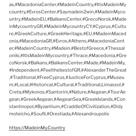
as,#MacedoniaCenter,#MadeinCountry,#ItisMadeinMy
country,#EvrosCenter,#Saymadein2win,#MadeinMyco
untry,#MadeinEU,#BalkansCenter,#GrecoNorsk,#Made
inMycountryGR,#MadeinMycountryCY,#Cyprus,#Cultu
re,#GreekCulture,#GreekHeritage,#EU,#MadeinMaced
onia,#MacedoniaGR,#Evros,#Athens,#MacedoniaCent
er,#MadeinCountry,#Madein,#BestofGreece,#Thessal
oniki,#ItisMadeinMycountry,#Thrace,#Macedonia,#Gre
coNorsk,#Balkans,#BalkansCenter,#Made,#MadeinMy,
#Independent,#FeelthebestofGR,#AlexanderTheGreat
,#Traditional,#FreeCyprus,#JusticeForCyprus,#Museu
m,#Local,#Historical,#Cultural,#Traditional,Limassol,#
Creta,#Mykonos,#Santorini,#Nature,#Aegean,#TourAe
gean,#GreekAegean,#AegeanSea,#GreekIslands,#Con
stantinopol,#Byzantium,#CraddleOfCivilization,#Didy
moteicho,#Soufli,#Orestiada,#Alexandroupolis
https://MadeinMy.Country